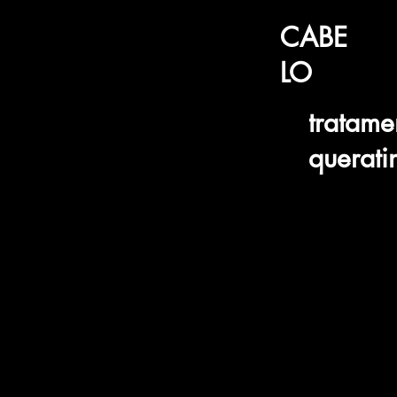
CABE
LO
tratame
querati